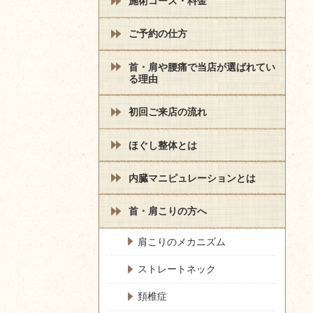
施術コース・料金
ご予約の仕方
首・肩や腰痛で当店が選ばれてい
る理由
初回ご来店の流れ
ほぐし整体とは
内臓マニピュレーションとは
首・肩こりの方へ
肩こりのメカニズム
ストレートネック
頚椎症