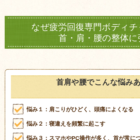
なぜ疲労回復専門ボディチ
首・肩・腰の整体に
首肩や腰でこんな悩みあ
悩み１：肩こりがひどく、頭痛によくなる
悩み２：寝違えを頻繁に起こす
悩み３：スマホやPC操作が多く、首が常に