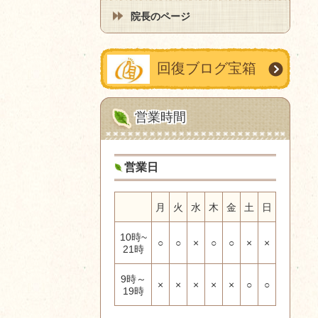
院長のページ
回復ブログ宝箱
営業時間
営業日
月
火
水
木
金
土
日
10時~
○
○
×
○
○
×
×
21時
9時～
×
×
×
×
×
○
○
19時