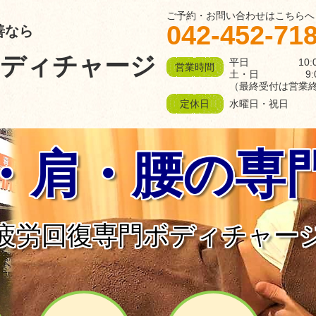
ご予約・お問い合わせはこちらへ
042-452-71
善なら
ボディチャージ
平日 10:00～
営業時間
土・日 9:00～
（最終受付は営業
水曜日・祝日
定休日
・肩・腰の専
疲労回復専門ボディチャー