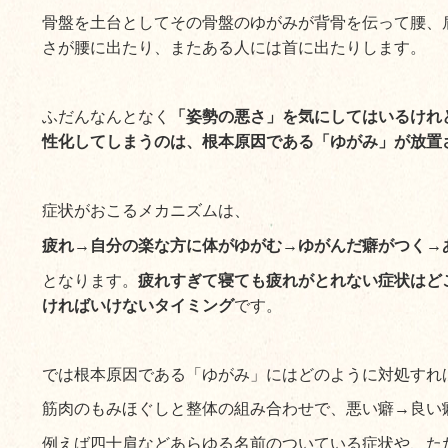
骨盤を土台としてその骨盤のゆがみが背骨を伝って腰、
さが腰に出たり、またある人には首に出たりします。
ふだんなんとなく
「姿勢の悪さ」を気にしてはいるけれ
性化してしまうのは、根本原因である「ゆがみ」が放置
症状がおこるメカニズムは、
疲れ→自分の楽な方に体がゆがむ→ゆがんだ癖がつく→
となります。
疲れすぎて寝ても疲れがとれない症状はど
ければいけないタイミング
です。
では根本原因である「ゆがみ」にはどのように対処すれ
筋肉のもみほぐしと整体の組み合わせで、悪い癖→良い
例えば四十肩などあらゆる名前のついている症状や、た