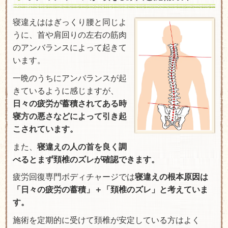
寝違えははぎっくり腰と同じよ
うに、首や肩回りの左右の筋肉
のアンバランスによって起きて
います。
一晩のうちにアンバランスが起
きているように感じますが、
日々の疲労が蓄積されてある時
寝方の悪さなどによって引き起
こされています。
また、
寝違えの人の首を良く調
べるとまず頚椎のズレが確認できます。
疲労回復専門ボディチャージでは
寝違えの根本原因は
「日々の疲労の蓄積」＋「頚椎のズレ」と考えていま
す。
施術を定期的に受けて頚椎が安定している方はよく