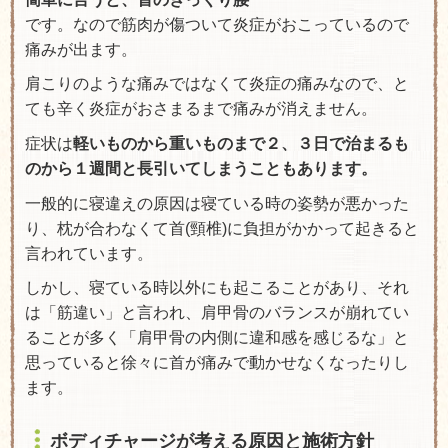
です。なので筋肉が傷ついて炎症がおこっているので
痛みが出ます。
肩こりのような痛みではなくて炎症の痛みなので、と
ても辛く炎症がおさまるまで痛みが消えません。
症状は
軽いものから重いものまで２、３日で治まるも
のから１週間と長引いてしまうこともあります。
一般的に寝違えの原因は寝ている時の姿勢が悪かった
り、枕が合わなくて首(頸椎)に負担がかかって起きると
言われています。
しかし、寝ている時以外にも起こることがあり、それ
は「筋違い」と言われ、肩甲骨のバランスが崩れてい
ることが多く「肩甲骨の内側に違和感を感じるな」と
思っていると徐々に首が痛みで動かせなくなったりし
ます。
ボディチャージが考える原因と施術方針